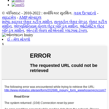
© કૉપિરાઇટ - 2010-2022 : સર્વાધિકાર સુરક્ષિત.
ગરમ ઉત્પાદનો
-
સાઇટમેપ
-
AMP મોબાઇલ
શ્રેષ્ઠ ફાઇબર લેસર કટીંગ મશીન
,
સનસ્ટોન લેસર વેલ્ડર
,
લેસર કટીંગ
મશીન
,
એલ્યુમિનિયમ ચેનલ લેટર બેન્ડિંગ મશીન
,
ઓટોમેટિક લેટર
બેન્ડિંગ મશીન
,
એન્ટ્રી લેવલ સીએનસી પ્લાઝમા ટેબલ
,
ઈ - મેલ મોકલો
x