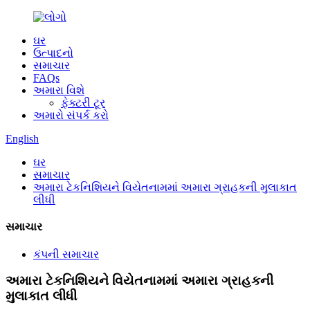
ઘર
ઉત્પાદનો
સમાચાર
FAQs
અમારા વિશે
ફેક્ટરી ટૂર
અમારો સંપર્ક કરો
English
ઘર
સમાચાર
અમારા ટેકનિશિયને વિયેતનામમાં અમારા ગ્રાહકની મુલાકાત
લીધી
સમાચાર
કંપની સમાચાર
અમારા ટેકનિશિયને વિયેતનામમાં અમારા ગ્રાહકની
મુલાકાત લીધી