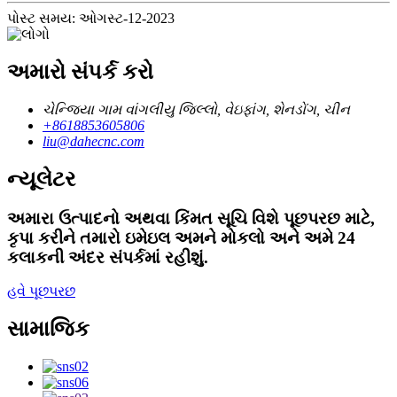
પોસ્ટ સમય: ઓગસ્ટ-12-2023
અમારો સંપર્ક કરો
ચેન્જિયા ગામ વાંગલીયુ જિલ્લો, વેઇફાંગ, શેનડોંગ, ચીન
+8618853605806
liu@dahecnc.com
ન્યૂલેટર
અમારા ઉત્પાદનો અથવા કિંમત સૂચિ વિશે પૂછપરછ માટે,
કૃપા કરીને તમારો ઇમેઇલ અમને મોકલો અને અમે 24
કલાકની અંદર સંપર્કમાં રહીશું.
હવે પૂછપરછ
સામાજિક