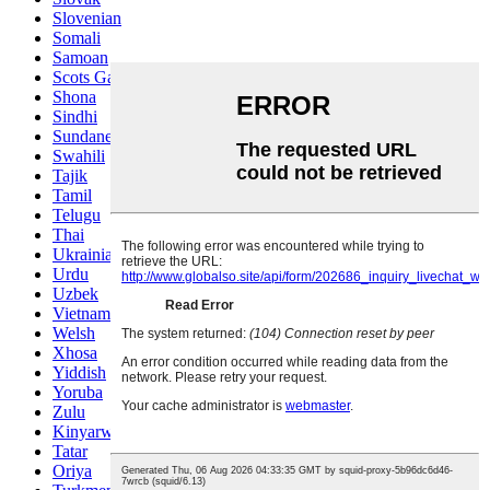
Slovenian
Somali
Samoan
Scots Gaelic
Shona
Sindhi
Sundanese
Swahili
Tajik
Tamil
Telugu
Thai
Ukrainian
Urdu
Uzbek
Vietnamese
Welsh
Xhosa
Yiddish
Yoruba
Zulu
Kinyarwanda
Tatar
Oriya